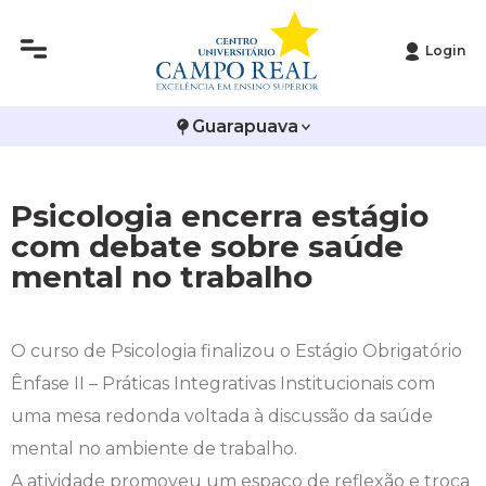
Login
Histórico
Administração
Vestibular de Inverno
2ª Via de Boleto
Avalie a Campo Real
Guarapuava
Reitoria
Arquitetura e Urbanismo
Vestibular de Medicina
Atestado de Matrícula
Bolsas e Incentivos
Infraestrutura
Biomedicina
Atividades Complementares e Sociais
CPA
Psicologia encerra estágio
com debate sobre saúde
Editais
Ciências Contábeis
Biblioteca
COLAP
mental no trabalho
Publicações Institucionais
Direito
Calendário Acadêmico
Comissão de Ética no Uso de Animais
O curso de Psicologia finalizou o Estágio Obrigatório
Enfermagem
Calendário de Provas
Comitê de Ética em Pesquisa
Ênfase II – Práticas Integrativas Institucionais com
Engenharia Agronômica
Carteirinha de Estudante
Diploma Digital
uma mesa redonda voltada à discussão da saúde
mental no ambiente de trabalho.
Engenharia Civil
Central de Estágios - TCC
Educação em Direitos Humanos
A atividade promoveu um espaço de reflexão e troca