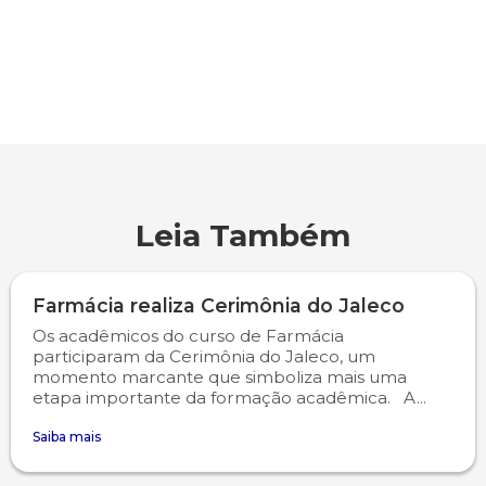
Psicologia
Segunda Chamada
Publicações Científicas
Publicidade e Propaganda
Seguro Escolar
Revistas Campo Real
Sapien
WhatsApp Campo Real
Simulado Preparatório
Leia Também
Farmácia realiza Cerimônia do Jaleco
Os acadêmicos do curso de Farmácia
participaram da Cerimônia do Jaleco, um
momento marcante que simboliza mais uma
etapa importante da formação acadêmica. A...
Saiba mais