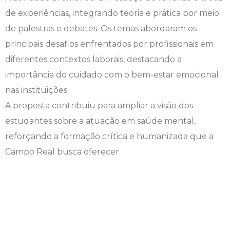
de experiências, integrando teoria e prática por meio
Engenharia de Software
Ensalamento
Editais
de palestras e debates. Os temas abordaram os
principais desafios enfrentados por profissionais em
Engenharia Elétrica
Horário de Aulas
Extensão
diferentes contextos laborais, destacando a
Engenharia Mecânica
Manual do Acadêmico
Infocampo
importância do cuidado com o bem-estar emocional
nas instituições.
Farmácia
Manual de Formatura
Intercampo
A proposta contribuiu para ampliar a visão dos
estudantes sobre a atuação em saúde mental,
Fisioterapia
Manual de Trabalhos Acadêmicos
Logos Campo Real
reforçando a formação crítica e humanizada que a
Medicina
Minha Biblioteca
NAPP e NAPC
Campo Real busca oferecer.
Medicina Veterinária
Núcleo de Apoio Psicopedagógico
Portal do Egresso
Nutrição
Ouvidoria
Portal do RH
Odontologia
Plano de Ensino
Programa de Monitoria