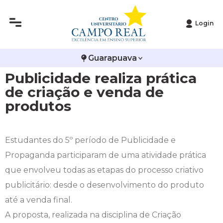
Login
Histórico
Administração
Vestibular de Inverno
2ª Via de Boleto
Avalie a Campo Real
Guarapuava
Reitoria
Arquitetura e Urbanismo
Vestibular de Medicina
Atestado de Matrícula
Bolsas e Incentivos
Publicidade realiza prática
Infraestrutura
Biomedicina
Atividades Complementares e Sociais
CPA
de criação e venda de
produtos
Editais
Ciências Contábeis
Biblioteca
COLAP
Publicações Institucionais
Direito
Calendário Acadêmico
Comissão de Ética no Uso de Animais
Estudantes do 5º período de Publicidade e
Propaganda participaram de uma atividade prática
Enfermagem
Calendário de Provas
Comitê de Ética em Pesquisa
que envolveu todas as etapas do processo criativo
publicitário: desde o desenvolvimento do produto
Engenharia Agronômica
Carteirinha de Estudante
Diploma Digital
até a venda final.
A proposta, realizada na disciplina de Criação
Engenharia Civil
Central de Estágios - TCC
Educação em Direitos Humanos