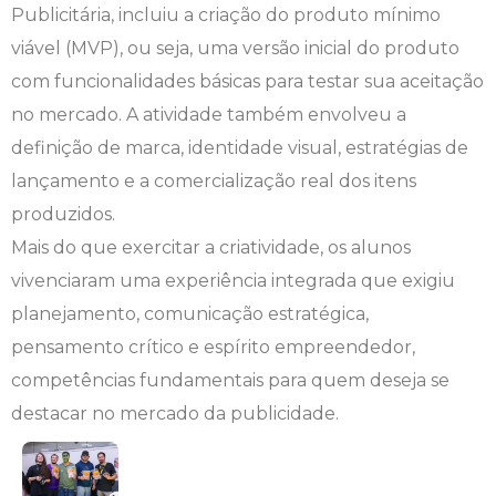
Publicitária, incluiu a criação do produto mínimo
Engenharia de Software
Ensalamento
Editais
viável (MVP), ou seja, uma versão inicial do produto
com funcionalidades básicas para testar sua aceitação
Engenharia Elétrica
Horário de Aulas
Extensão
no mercado. A atividade também envolveu a
definição de marca, identidade visual, estratégias de
Engenharia Mecânica
Manual do Acadêmico
Infocampo
lançamento e a comercialização real dos itens
Farmácia
Manual de Formatura
Intercampo
produzidos.
Mais do que exercitar a criatividade, os alunos
Fisioterapia
Manual de Trabalhos Acadêmicos
Logos Campo Real
vivenciaram uma experiência integrada que exigiu
planejamento, comunicação estratégica,
Medicina
Minha Biblioteca
NAPP e NAPC
pensamento crítico e espírito empreendedor,
Medicina Veterinária
Núcleo de Apoio Psicopedagógico
Portal do Egresso
competências fundamentais para quem deseja se
destacar no mercado da publicidade.
Nutrição
Ouvidoria
Portal do RH
Odontologia
Plano de Ensino
Programa de Monitoria