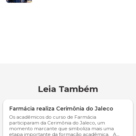
Psicologia
Segunda Chamada
Publicações Científicas
Publicidade e Propaganda
Seguro Escolar
Revistas Campo Real
Sapien
WhatsApp Campo Real
Simulado Preparatório
Leia Também
Farmácia realiza Cerimônia do Jaleco
Os acadêmicos do curso de Farmácia
participaram da Cerimônia do Jaleco, um
momento marcante que simboliza mais uma
etapa importante da formação acadêmica. A...