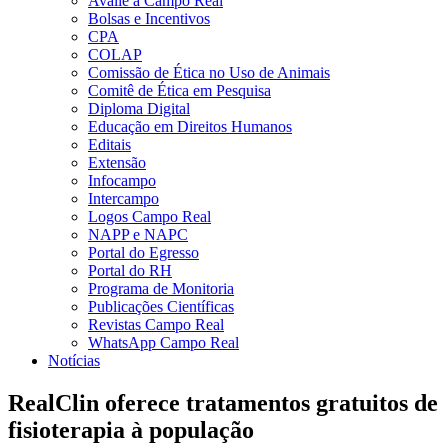
Avalie a Campo Real
Bolsas e Incentivos
CPA
COLAP
Comissão de Ética no Uso de Animais
Comitê de Ética em Pesquisa
Diploma Digital
Educação em Direitos Humanos
Editais
Extensão
Infocampo
Intercampo
Logos Campo Real
NAPP e NAPC
Portal do Egresso
Portal do RH
Programa de Monitoria
Publicações Científicas
Revistas Campo Real
WhatsApp Campo Real
Notícias
RealClin oferece tratamentos gratuitos de
fisioterapia à população