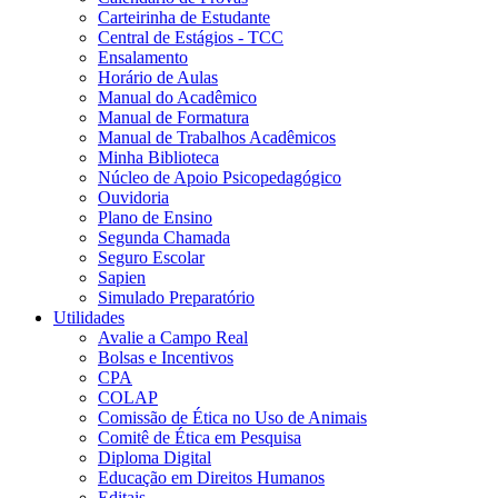
Carteirinha de Estudante
Central de Estágios - TCC
Ensalamento
Horário de Aulas
Manual do Acadêmico
Manual de Formatura
Manual de Trabalhos Acadêmicos
Minha Biblioteca
Núcleo de Apoio Psicopedagógico
Ouvidoria
Plano de Ensino
Segunda Chamada
Seguro Escolar
Sapien
Simulado Preparatório
Utilidades
Avalie a Campo Real
Bolsas e Incentivos
CPA
COLAP
Comissão de Ética no Uso de Animais
Comitê de Ética em Pesquisa
Diploma Digital
Educação em Direitos Humanos
Editais