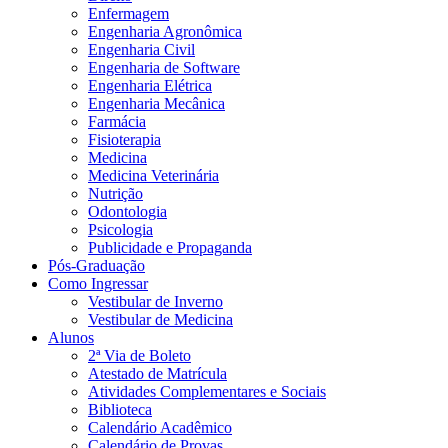
Enfermagem
Engenharia Agronômica
Engenharia Civil
Engenharia de Software
Engenharia Elétrica
Engenharia Mecânica
Farmácia
Fisioterapia
Medicina
Medicina Veterinária
Nutrição
Odontologia
Psicologia
Publicidade e Propaganda
Pós-Graduação
Como Ingressar
Vestibular de Inverno
Vestibular de Medicina
Alunos
2ª Via de Boleto
Atestado de Matrícula
Atividades Complementares e Sociais
Biblioteca
Calendário Acadêmico
Calendário de Provas