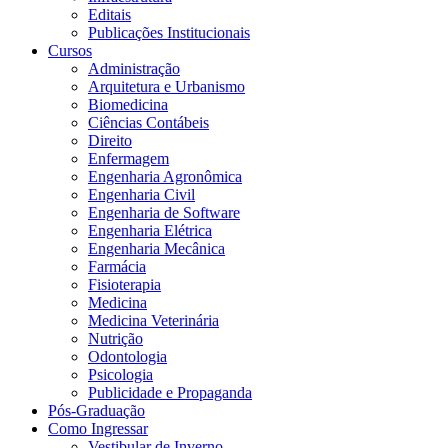
Editais
Publicações Institucionais
Cursos
Administração
Arquitetura e Urbanismo
Biomedicina
Ciências Contábeis
Direito
Enfermagem
Engenharia Agronômica
Engenharia Civil
Engenharia de Software
Engenharia Elétrica
Engenharia Mecânica
Farmácia
Fisioterapia
Medicina
Medicina Veterinária
Nutrição
Odontologia
Psicologia
Publicidade e Propaganda
Pós-Graduação
Como Ingressar
Vestibular de Inverno