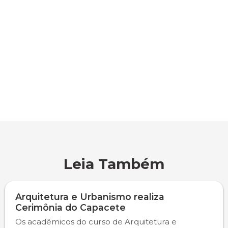
Psicologia
Segunda Chamada
Publicações Científicas
Publicidade e Propaganda
Seguro Escolar
Revistas Campo Real
Sapien
WhatsApp Campo Real
Simulado Preparatório
Leia Também
Arquitetura e Urbanismo realiza
Cerimônia do Capacete
Os acadêmicos do curso de Arquitetura e