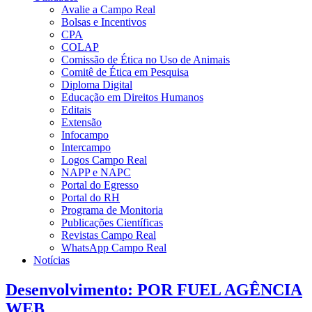
Avalie a Campo Real
Bolsas e Incentivos
CPA
COLAP
Comissão de Ética no Uso de Animais
Comitê de Ética em Pesquisa
Diploma Digital
Educação em Direitos Humanos
Editais
Extensão
Infocampo
Intercampo
Logos Campo Real
NAPP e NAPC
Portal do Egresso
Portal do RH
Programa de Monitoria
Publicações Científicas
Revistas Campo Real
WhatsApp Campo Real
Notícias
Desenvolvimento: POR FUEL AGÊNCIA
WEB