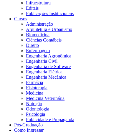
Infraestrutura
Editais
Publicações Institucionais
Cursos
Administração
Arquitetura e Urbanismo
Biomedicina
Ciências Contábeis
Direito
Enfermagem
Engenharia Agronômica
Engenharia Civil
Engenharia de Software
Engenharia Elétrica
Engenharia Mecânica
Farmácia
Fisioterapia
Medicina
Medicina Veterinária
Nutrição
Odontologia
Psicologia
Publicidade e Propaganda
Pós-Graduação
Como Ingressar