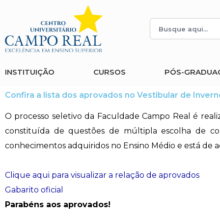
Histórico
Administração
Vestibular de Inverno
2ª Via de Boleto
Avalie a Campo Real
Reitoria
Arquitetura e Urbanismo
Vestibular de Medicina
Atestado de Matrícula
Bolsas e Incentivos
INSTITUIÇÃO
CURSOS
PÓS-GRADUA
Infraestrutura
Biomedicina
Atividades Complementares e Sociais
CPA
Confira a lista dos aprovados no Vestibular de Invern
Editais
Ciências Contábeis
Biblioteca
COLAP
O processo seletivo da Faculdade Campo Real é reali
constituída de questões de múltipla escolha de c
Publicações Institucionais
Direito
Calendário Acadêmico
Comissão de Ética no Uso de Animais
conhecimentos adquiridos no Ensino Médio e está de a
Enfermagem
Calendário de Provas
Comitê de Ética em Pesquisa
Clique aqui para visualizar a relação de aprovados
Engenharia Agronômica
Carteirinha de Estudante
Diploma Digital
Gabarito oficial
Parabéns aos aprovados!
Engenharia Civil
Central de Estágios - TCC
Educação em Direitos Humanos