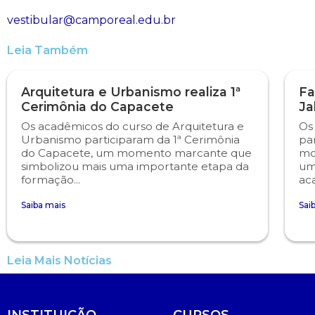
vestibular@camporeal.edu.br
Engenharia de Software
Ensalamento
Editais
Leia Também
Engenharia Elétrica
Horário de Aulas
Extensão
Arquitetura e Urbanismo realiza 1ª
Fa
Engenharia Mecânica
Manual do Acadêmico
Infocampo
Cerimônia do Capacete
Ja
Os acadêmicos do curso de Arquitetura e
Os
Farmácia
Manual de Formatura
Intercampo
Urbanismo participaram da 1ª Cerimônia
pa
do Capacete, um momento marcante que
mo
simbolizou mais uma importante etapa da
um
Fisioterapia
Manual de Trabalhos Acadêmicos
Logos Campo Real
formação...
ac
Medicina
Minha Biblioteca
NAPP e NAPC
Saiba mais
Sai
Medicina Veterinária
Núcleo de Apoio Psicopedagógico
Portal do Egresso
Leia Mais Notícias
Nutrição
Ouvidoria
Portal do RH
Odontologia
Plano de Ensino
Programa de Monitoria