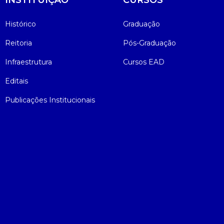
INSTITUIÇÃO
CURSOS
Psicologia
Segunda Chamada
Publicações Científicas
Histórico
Graduação
Reitoria
Pós-Graduação
Publicidade e Propaganda
Seguro Escolar
Revistas Campo Real
Infraestrutura
Cursos EAD
Sapien
WhatsApp Campo Real
Editais
Simulado Preparatório
Publicações Institucionais