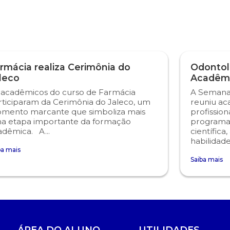
rmácia realiza Cerimônia do
Odontol
leco
Acadêm
 acadêmicos do curso de Farmácia
A Semana
rticiparam da Cerimônia do Jaleco, um
reuniu ac
mento marcante que simboliza mais
profissio
a etapa importante da formação
programaç
adêmica. A...
científic
habilidade
ba mais
Saiba mais