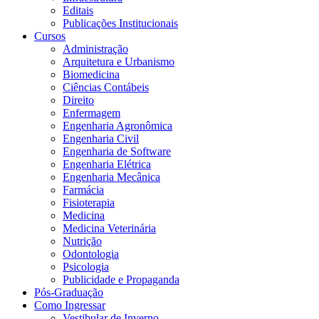
Editais
Publicações Institucionais
Cursos
Administração
Arquitetura e Urbanismo
Biomedicina
Ciências Contábeis
Direito
Enfermagem
Engenharia Agronômica
Engenharia Civil
Engenharia de Software
Engenharia Elétrica
Engenharia Mecânica
Farmácia
Fisioterapia
Medicina
Medicina Veterinária
Nutrição
Odontologia
Psicologia
Publicidade e Propaganda
Pós-Graduação
Como Ingressar
Vestibular de Inverno