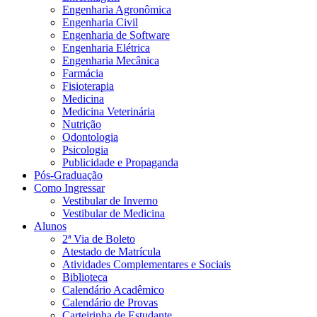
Engenharia Agronômica
Engenharia Civil
Engenharia de Software
Engenharia Elétrica
Engenharia Mecânica
Farmácia
Fisioterapia
Medicina
Medicina Veterinária
Nutrição
Odontologia
Psicologia
Publicidade e Propaganda
Pós-Graduação
Como Ingressar
Vestibular de Inverno
Vestibular de Medicina
Alunos
2ª Via de Boleto
Atestado de Matrícula
Atividades Complementares e Sociais
Biblioteca
Calendário Acadêmico
Calendário de Provas
Carteirinha de Estudante