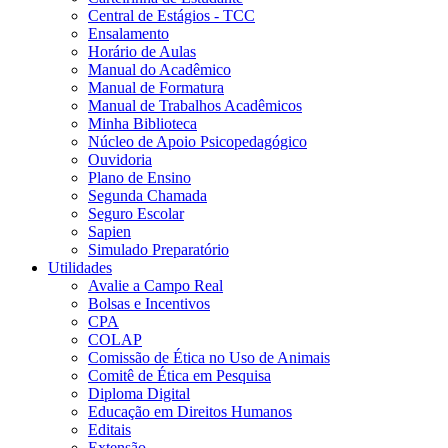
Central de Estágios - TCC
Ensalamento
Horário de Aulas
Manual do Acadêmico
Manual de Formatura
Manual de Trabalhos Acadêmicos
Minha Biblioteca
Núcleo de Apoio Psicopedagógico
Ouvidoria
Plano de Ensino
Segunda Chamada
Seguro Escolar
Sapien
Simulado Preparatório
Utilidades
Avalie a Campo Real
Bolsas e Incentivos
CPA
COLAP
Comissão de Ética no Uso de Animais
Comitê de Ética em Pesquisa
Diploma Digital
Educação em Direitos Humanos
Editais
Extensão