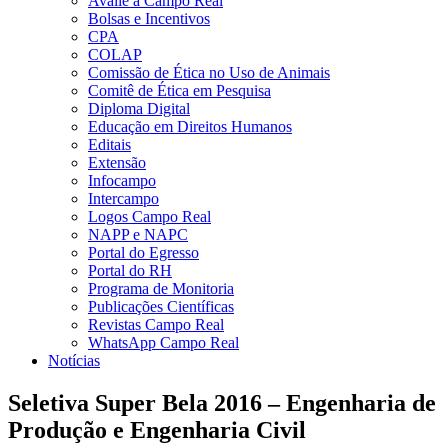
Avalie a Campo Real
Bolsas e Incentivos
CPA
COLAP
Comissão de Ética no Uso de Animais
Comitê de Ética em Pesquisa
Diploma Digital
Educação em Direitos Humanos
Editais
Extensão
Infocampo
Intercampo
Logos Campo Real
NAPP e NAPC
Portal do Egresso
Portal do RH
Programa de Monitoria
Publicações Científicas
Revistas Campo Real
WhatsApp Campo Real
Notícias
Seletiva Super Bela 2016 – Engenharia de
Produção e Engenharia Civil