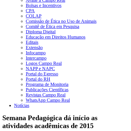
Avalie a Campo Real
Bolsas e Incentivos
CPA
COLAP
Comissão de Ética no Uso de Animais
Comitê de Ética em Pesquisa
Diploma Digital
Educação em Direitos Humanos
Editais
Extensão
Infocampo
Intercampo
Logos Campo Real
NAPP e NAPC
Portal do Egresso
Portal do RH
Programa de Monitoria
Publicações Científicas
Revistas Campo Real
WhatsApp Campo Real
Notícias
Semana Pedagógica dá início as
atividades acadêmicas de 2015