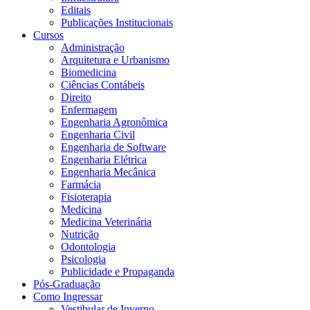
Editais
Publicações Institucionais
Cursos
Administração
Arquitetura e Urbanismo
Biomedicina
Ciências Contábeis
Direito
Enfermagem
Engenharia Agronômica
Engenharia Civil
Engenharia de Software
Engenharia Elétrica
Engenharia Mecânica
Farmácia
Fisioterapia
Medicina
Medicina Veterinária
Nutrição
Odontologia
Psicologia
Publicidade e Propaganda
Pós-Graduação
Como Ingressar
Vestibular de Inverno