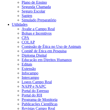
Plano de Ensino
Segunda Chamada
Seguro Escolar
Sapien
Simulado Preparatório
Utilidades
Avalie a Campo Real
Bolsas e Incentivos
CPA
COLAP
Comissão de Ética no Uso de Animais
Comitê de Ética em Pesquisa
Diploma Digital
Educação em Direitos Humanos
Editais
Extensão
Infocampo
Intercampo
Logos Campo Real
NAPP e NAPC
Portal do Egresso
Portal do RH
Programa de Monitoria
Publicações Científicas
Revistas Campo Real