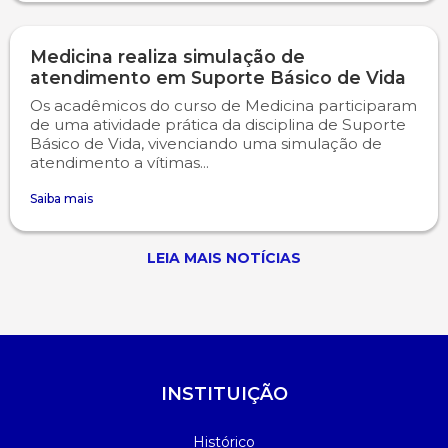
Psicologia
Segunda Chamada
Publicações Científicas
Medicina realiza simulação de
atendimento em Suporte Básico de Vida
Publicidade e Propaganda
Seguro Escolar
Revistas Campo Real
Os acadêmicos do curso de Medicina participaram
de uma atividade prática da disciplina de Suporte
Básico de Vida, vivenciando uma simulação de
Sapien
WhatsApp Campo Real
atendimento a vítimas...
Simulado Preparatório
Saiba mais
LEIA MAIS NOTÍCIAS
INSTITUIÇÃO
Histórico