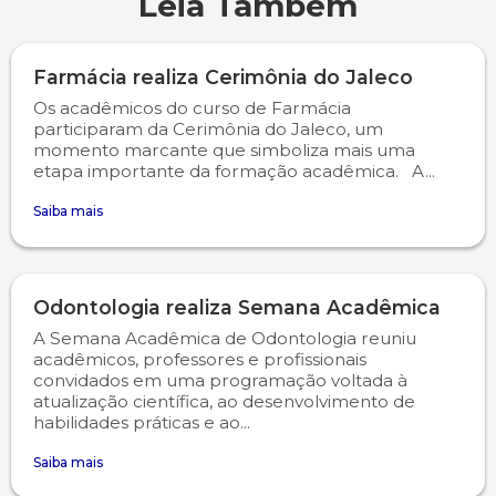
Leia Também
Engenharia de Software
Ensalamento
Editais
Farmácia realiza Cerimônia do Jaleco
Engenharia Elétrica
Horário de Aulas
Extensão
Os acadêmicos do curso de Farmácia
participaram da Cerimônia do Jaleco, um
momento marcante que simboliza mais uma
Engenharia Mecânica
Manual do Acadêmico
Infocampo
etapa importante da formação acadêmica. A...
Farmácia
Manual de Formatura
Intercampo
Saiba mais
Fisioterapia
Manual de Trabalhos Acadêmicos
Logos Campo Real
Odontologia realiza Semana Acadêmica
Medicina
Minha Biblioteca
NAPP e NAPC
A Semana Acadêmica de Odontologia reuniu
acadêmicos, professores e profissionais
Medicina Veterinária
Núcleo de Apoio Psicopedagógico
Portal do Egresso
convidados em uma programação voltada à
atualização científica, ao desenvolvimento de
habilidades práticas e ao...
Nutrição
Ouvidoria
Portal do RH
Saiba mais
Odontologia
Plano de Ensino
Programa de Monitoria