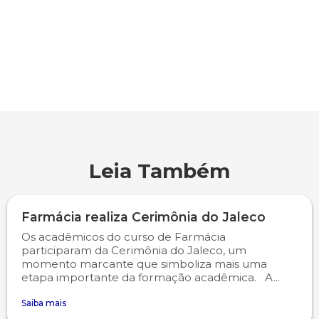
Psicologia
Segunda Chamada
Publicações Científicas
Publicidade e Propaganda
Seguro Escolar
Revistas Campo Real
Sapien
WhatsApp Campo Real
Simulado Preparatório
Leia Também
Farmácia realiza Cerimônia do Jaleco
Os acadêmicos do curso de Farmácia
participaram da Cerimônia do Jaleco, um
momento marcante que simboliza mais uma
etapa importante da formação acadêmica. A...
Saiba mais