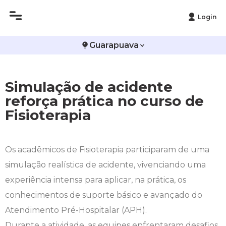
Login
Histórico
Administração
Vestibular de Inverno
2ª Via de Boleto
Avalie a Campo Real
Guarapuava
Reitoria
Arquitetura e Urbanismo
Vestibular de Medicina
Atestado de Matrícula
Bolsas e Incentivos
Simulação de acidente
Infraestrutura
Biomedicina
Atividades Complementares e Sociais
CPA
reforça prática no curso de
Fisioterapia
Editais
Ciências Contábeis
Biblioteca
COLAP
Publicações Institucionais
Direito
Calendário Acadêmico
Comissão de Ética no Uso de Animais
Os acadêmicos de Fisioterapia participaram de uma
simulação realística de acidente, vivenciando uma
Enfermagem
Calendário de Provas
Comitê de Ética em Pesquisa
experiência intensa para aplicar, na prática, os
Engenharia Agronômica
Carteirinha de Estudante
Diploma Digital
conhecimentos de suporte básico e avançado do
Atendimento Pré-Hospitalar (APH).
Engenharia Civil
Central de Estágios - TCC
Educação em Direitos Humanos
Durante a atividade, as equipes enfrentaram desafios