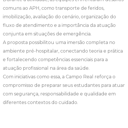
comuns ao APH, como transporte de feridos,
Engenharia de Software
Ensalamento
Editais
imobilização, avaliação do cenário, organização do
Engenharia Elétrica
Horário de Aulas
Extensão
fluxo de atendimento e a importância da atuação
conjunta em situações de emergência.
Engenharia Mecânica
Manual do Acadêmico
Infocampo
A proposta possibilitou uma imersão completa no
ambiente pré-hospitalar, conectando teoria e prática
Farmácia
Manual de Formatura
Intercampo
e fortalecendo competências essenciais para a
atuação profissional na área da saúde.
Fisioterapia
Manual de Trabalhos Acadêmicos
Logos Campo Real
Com iniciativas como essa, a Campo Real reforça o
Medicina
Minha Biblioteca
NAPP e NAPC
compromisso de preparar seus estudantes para atuar
com segurança, responsabilidade e qualidade em
Medicina Veterinária
Núcleo de Apoio Psicopedagógico
Portal do Egresso
diferentes contextos do cuidado.
Nutrição
Ouvidoria
Portal do RH
Odontologia
Plano de Ensino
Programa de Monitoria