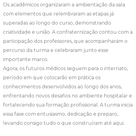
Os acadêmicos organizaram a ambientação da sala
Engenharia de Software
Ensalamento
Editais
com elementos que relembraram as etapas já
superadas ao longo do curso, demonstrando
Engenharia Elétrica
Horário de Aulas
Extensão
criatividade e união. A confraternização contou com a
participação dos professores, que acompanharam o
Engenharia Mecânica
Manual do Acadêmico
Infocampo
percurso da turma e celebraram junto esse
Farmácia
Manual de Formatura
Intercampo
importante marco.
Agora, os futuros médicos seguem para o internato,
Fisioterapia
Manual de Trabalhos Acadêmicos
Logos Campo Real
período em que colocarão em prática os
conhecimentos desenvolvidos ao longo dos anos,
Medicina
Minha Biblioteca
NAPP e NAPC
enfrentando novos desafios no ambiente hospitalar e
Medicina Veterinária
Núcleo de Apoio Psicopedagógico
Portal do Egresso
fortalecendo sua formação profissional. A turma inicia
essa fase com entusiasmo, dedicação e preparo,
Nutrição
Ouvidoria
Portal do RH
levando consigo tudo o que construíram até aqui.
Odontologia
Plano de Ensino
Programa de Monitoria