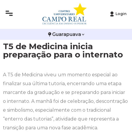
Login
Histórico
Administração
Vestibular de Inverno
2ª Via de Boleto
Avalie a Campo Real
Guarapuava
Reitoria
Arquitetura e Urbanismo
Vestibular de Medicina
Atestado de Matrícula
Bolsas e Incentivos
T5 de Medicina inicia
Infraestrutura
Biomedicina
Atividades Complementares e Sociais
CPA
preparação para o internato
Editais
Ciências Contábeis
Biblioteca
COLAP
A T5 de Medicina viveu um momento especial ao
Publicações Institucionais
Direito
Calendário Acadêmico
Comissão de Ética no Uso de Animais
finalizar sua última tutoria, encerrando uma etapa
marcante da graduação e se preparando para iniciar
Enfermagem
Calendário de Provas
Comitê de Ética em Pesquisa
o internato. A manhã foi de celebração, descontração
e simbolismo, especialmente com o tradicional
Engenharia Agronômica
Carteirinha de Estudante
Diploma Digital
“enterro das tutorias”, atividade que representa a
Engenharia Civil
Central de Estágios - TCC
Educação em Direitos Humanos
transição para uma nova fase acadêmica.