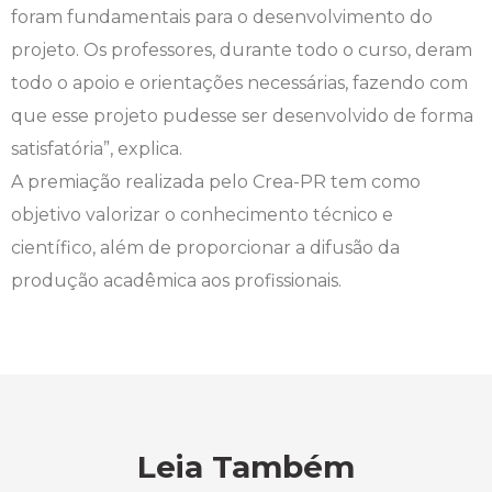
foram fundamentais para o desenvolvimento do
projeto. Os professores, durante todo o curso, deram
Psicologia
Segunda Chamada
Publicações Científicas
todo o apoio e orientações necessárias, fazendo com
Publicidade e Propaganda
Seguro Escolar
Revistas Campo Real
que esse projeto pudesse ser desenvolvido de forma
satisfatória”, explica.
Sapien
WhatsApp Campo Real
A premiação realizada pelo Crea-PR tem como
objetivo valorizar o conhecimento técnico e
Simulado Preparatório
científico, além de proporcionar a difusão da
produção acadêmica aos profissionais.
Leia Também