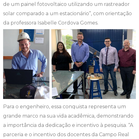
de um painel fotovoltaico utilizando um rastreador
Engenharia de Software
Ensalamento
Editais
solar comparado a um estacionário”, com orientação
da professora Isabelle Cordova Gomes.
Engenharia Elétrica
Horário de Aulas
Extensão
Engenharia Mecânica
Manual do Acadêmico
Infocampo
Farmácia
Manual de Formatura
Intercampo
Fisioterapia
Manual de Trabalhos Acadêmicos
Logos Campo Real
Medicina
Minha Biblioteca
NAPP e NAPC
Medicina Veterinária
Núcleo de Apoio Psicopedagógico
Portal do Egresso
Para o engenheiro, essa conquista representa um
grande marco na sua vida acadêmica, demonstrando
Nutrição
Ouvidoria
Portal do RH
a importância da dedicação e incentivo à pesquisa. “A
parceria e o incentivo dos docentes da Campo Real
Odontologia
Plano de Ensino
Programa de Monitoria