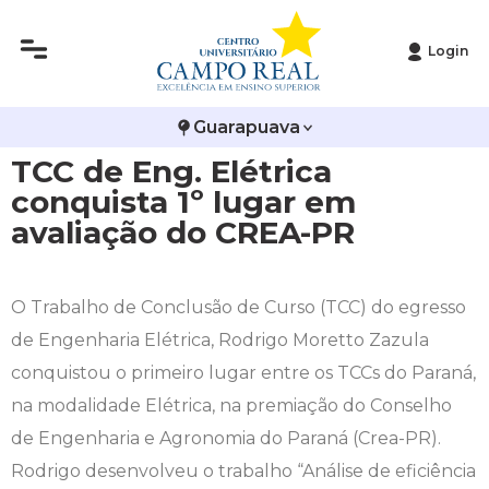
Login
Histórico
Administração
Vestibular de Inverno
2ª Via de Boleto
Avalie a Campo Real
Guarapuava
Reitoria
Arquitetura e Urbanismo
Vestibular de Medicina
Atestado de Matrícula
Bolsas e Incentivos
TCC de Eng. Elétrica
Infraestrutura
Biomedicina
Atividades Complementares e Sociais
CPA
conquista 1º lugar em
avaliação do CREA-PR
Editais
Ciências Contábeis
Biblioteca
COLAP
Publicações Institucionais
Direito
Calendário Acadêmico
Comissão de Ética no Uso de Animais
O Trabalho de Conclusão de Curso (TCC) do egresso
de Engenharia Elétrica, Rodrigo Moretto Zazula
Enfermagem
Calendário de Provas
Comitê de Ética em Pesquisa
conquistou o primeiro lugar entre os TCCs do Paraná,
na modalidade Elétrica, na premiação do Conselho
Engenharia Agronômica
Carteirinha de Estudante
Diploma Digital
de Engenharia e Agronomia do Paraná (Crea-PR).
Rodrigo desenvolveu o trabalho “Análise de eficiência
Engenharia Civil
Central de Estágios - TCC
Educação em Direitos Humanos