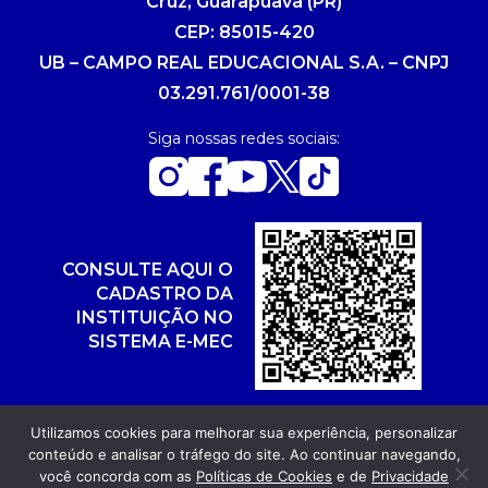
Cruz, Guarapuava (PR)
CEP: 85015-420
UB – CAMPO REAL EDUCACIONAL S.A. – CNPJ
03.291.761/0001-38
Siga nossas redes sociais:
CONSULTE AQUI O
CADASTRO DA
INSTITUIÇÃO NO
SISTEMA E-MEC
Utilizamos cookies para melhorar sua experiência, personalizar
conteúdo e analisar o tráfego do site. Ao continuar navegando,
Copyright 2026. Todos os direitos reservados.
você concorda com as
Políticas de Cookies
e de
Privacidade
Desenvolvimento: POR FUEL AGÊNCIA WEB