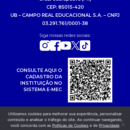
CEP: 85015-420
UB – CAMPO REAL EDUCACIONAL S.A. – CNPJ
03.291.761/0001-38
Siga nossas redes sociais:
CONSULTE AQUI O
CADASTRO DA
INSTITUIÇÃO NO
SISTEMA E-MEC
Utilizamos cookies para melhorar sua experiência, personalizar
conteúdo e analisar o tráfego do site. Ao continuar navegando,
Copyright 2026. Todos os direitos reservados.
você concorda com as
Políticas de Cookies
e de
Privacidade
Desenvolvimento: POR FUEL AGÊNCIA WEB