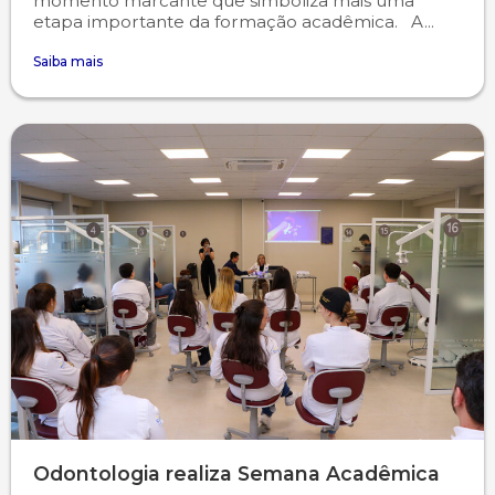
momento marcante que simboliza mais uma
etapa importante da formação acadêmica. A...
Psicologia
Segunda Chamada
Publicações Científicas
Saiba mais
Publicidade e Propaganda
Seguro Escolar
Revistas Campo Real
Sapien
WhatsApp Campo Real
Simulado Preparatório
Odontologia realiza Semana Acadêmica