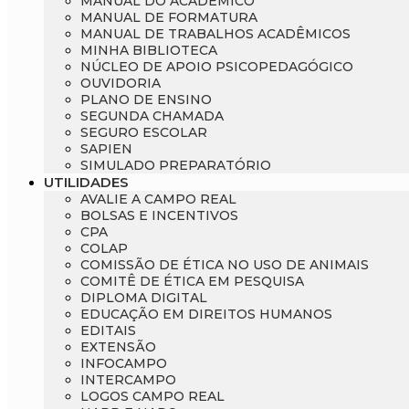
MANUAL DO ACADÊMICO
MANUAL DE FORMATURA
MANUAL DE TRABALHOS ACADÊMICOS
Psicologia
Segunda Chamada
Publicações Científicas
MINHA BIBLIOTECA
NÚCLEO DE APOIO PSICOPEDAGÓGICO
OUVIDORIA
Publicidade e Propaganda
Seguro Escolar
Revistas Campo Real
PLANO DE ENSINO
SEGUNDA CHAMADA
SEGURO ESCOLAR
Sapien
WhatsApp Campo Real
SAPIEN
SIMULADO PREPARATÓRIO
UTILIDADES
Simulado Preparatório
AVALIE A CAMPO REAL
BOLSAS E INCENTIVOS
CPA
COLAP
COMISSÃO DE ÉTICA NO USO DE ANIMAIS
COMITÊ DE ÉTICA EM PESQUISA
DIPLOMA DIGITAL
EDUCAÇÃO EM DIREITOS HUMANOS
EDITAIS
EXTENSÃO
INFOCAMPO
INTERCAMPO
LOGOS CAMPO REAL