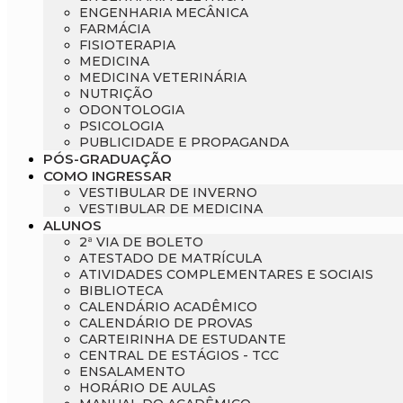
ENGENHARIA MECÂNICA
FARMÁCIA
Engenharia de Software
Ensalamento
Editais
FISIOTERAPIA
MEDICINA
MEDICINA VETERINÁRIA
Engenharia Elétrica
Horário de Aulas
Extensão
NUTRIÇÃO
ODONTOLOGIA
Engenharia Mecânica
Manual do Acadêmico
Infocampo
PSICOLOGIA
PUBLICIDADE E PROPAGANDA
PÓS-GRADUAÇÃO
Farmácia
Manual de Formatura
Intercampo
COMO INGRESSAR
VESTIBULAR DE INVERNO
VESTIBULAR DE MEDICINA
Fisioterapia
Manual de Trabalhos Acadêmicos
Logos Campo Real
ALUNOS
2ª VIA DE BOLETO
ATESTADO DE MATRÍCULA
Medicina
Minha Biblioteca
NAPP e NAPC
ATIVIDADES COMPLEMENTARES E SOCIAIS
BIBLIOTECA
CALENDÁRIO ACADÊMICO
Medicina Veterinária
Núcleo de Apoio Psicopedagógico
Portal do Egresso
CALENDÁRIO DE PROVAS
CARTEIRINHA DE ESTUDANTE
Nutrição
Ouvidoria
Portal do RH
CENTRAL DE ESTÁGIOS - TCC
ENSALAMENTO
HORÁRIO DE AULAS
Odontologia
Plano de Ensino
Programa de Monitoria