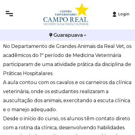
Login
Histórico
Administração
Vestibular de Inverno
2ª Via de Boleto
Avalie a Campo Real
Veterinária promove prática hospitalar na RealVet
Guarapuava
Reitoria
Arquitetura e Urbanismo
Vestibular de Medicina
Atestado de Matrícula
Bolsas e Incentivos
No Departamento de Grandes Animais da Real Vet, os
Infraestrutura
Biomedicina
Atividades Complementares e Sociais
CPA
acadêmicos do 1º período de Medicina Veterinária
participaram de uma atividade prática da disciplina de
Editais
Ciências Contábeis
Biblioteca
COLAP
Práticas Hospitalares.
A aula contou com os cavalos e os carneiros da clínica
Publicações Institucionais
Direito
Calendário Acadêmico
Comissão de Ética no Uso de Animais
veterinária, onde os estudantes realizaram a
Enfermagem
Calendário de Provas
Comitê de Ética em Pesquisa
auscultação dos animais, exercitando a escuta clínica
e o manejo adequado.
Engenharia Agronômica
Carteirinha de Estudante
Diploma Digital
Desde o início do curso, os alunos têm contato direto
com a rotina da clínica, desenvolvendo habilidades
Engenharia Civil
Central de Estágios - TCC
Educação em Direitos Humanos