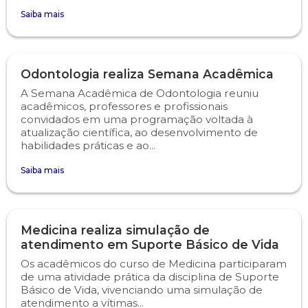
Saiba mais
Psicologia
Segunda Chamada
Publicações Científicas
Publicidade e Propaganda
Seguro Escolar
Revistas Campo Real
Odontologia realiza Semana Acadêmica
A Semana Acadêmica de Odontologia reuniu
Sapien
WhatsApp Campo Real
acadêmicos, professores e profissionais
convidados em uma programação voltada à
atualização científica, ao desenvolvimento de
Simulado Preparatório
habilidades práticas e ao...
Saiba mais
Medicina realiza simulação de
atendimento em Suporte Básico de Vida
Os acadêmicos do curso de Medicina participaram
de uma atividade prática da disciplina de Suporte
Básico de Vida, vivenciando uma simulação de
atendimento a vítimas...