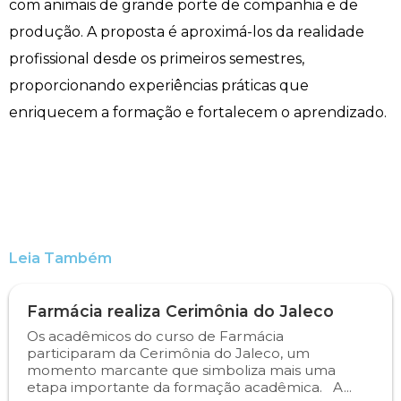
com animais de grande porte de companhia e de
Engenharia de Software
Ensalamento
Editais
produção. A proposta é aproximá-los da realidade
profissional desde os primeiros semestres,
Engenharia Elétrica
Horário de Aulas
Extensão
proporcionando experiências práticas que
enriquecem a formação e fortalecem o aprendizado.
Engenharia Mecânica
Manual do Acadêmico
Infocampo
Farmácia
Manual de Formatura
Intercampo
Fisioterapia
Manual de Trabalhos Acadêmicos
Logos Campo Real
Leia Também
Medicina
Minha Biblioteca
NAPP e NAPC
Medicina Veterinária
Núcleo de Apoio Psicopedagógico
Portal do Egresso
Farmácia realiza Cerimônia do Jaleco
Os acadêmicos do curso de Farmácia
Nutrição
Ouvidoria
Portal do RH
participaram da Cerimônia do Jaleco, um
momento marcante que simboliza mais uma
etapa importante da formação acadêmica. A...
Odontologia
Plano de Ensino
Programa de Monitoria