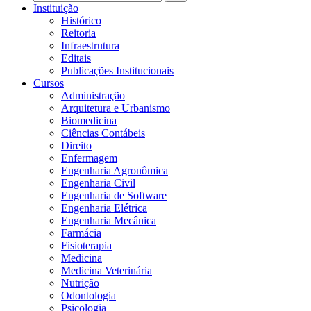
Instituição
Histórico
Reitoria
Infraestrutura
Editais
Publicações Institucionais
Cursos
Administração
Arquitetura e Urbanismo
Biomedicina
Ciências Contábeis
Direito
Enfermagem
Engenharia Agronômica
Engenharia Civil
Engenharia de Software
Engenharia Elétrica
Engenharia Mecânica
Farmácia
Fisioterapia
Medicina
Medicina Veterinária
Nutrição
Odontologia
Psicologia