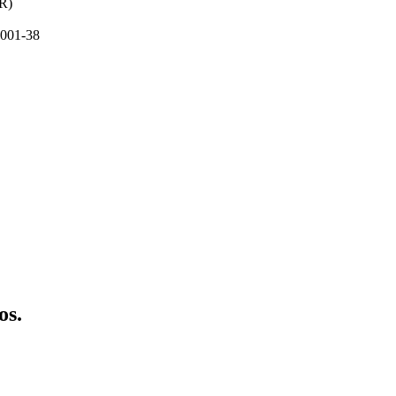
PR)
001-38
os.