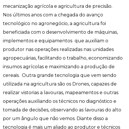
mecanização agrícola e agricultura de precisão.
Engenharia de Software
Ensalamento
Editais
Nos últimos anos com a chegada do avanço
tecnológico no agronegócio, a agricultura foi
Engenharia Elétrica
Horário de Aulas
Extensão
beneficiada com o desenvolvimento de máquinas,
Engenharia Mecânica
Manual do Acadêmico
Infocampo
implementos e equipamentos que auxiliam o
produtor nas operações realizadas nas unidades
Farmácia
Manual de Formatura
Intercampo
agropecuárias, facilitando o trabalho, economizando
insumos agrícolas e maximizando a produção de
Fisioterapia
Manual de Trabalhos Acadêmicos
Logos Campo Real
cereais. Outra grande tecnologia que vem sendo
Medicina
Minha Biblioteca
NAPP e NAPC
utilizada na agricultura são os Drones, capazes de
realizar vistorias a lavouras, mapeamentos e outras
Medicina Veterinária
Núcleo de Apoio Psicopedagógico
Portal do Egresso
operações auxiliando os técnicos no diagnóstico e
tomada de decisões, observando as lavouras do alto
Nutrição
Ouvidoria
Portal do RH
por um ângulo que não vemos. Diante disso a
tecnologia é mais um aliado ao produtor e técnicos
Odontologia
Plano de Ensino
Programa de Monitoria