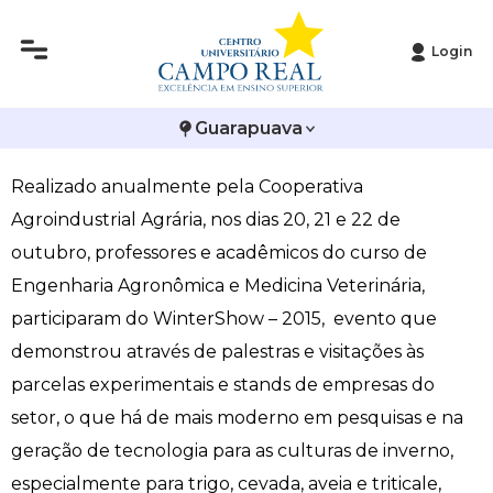
Login
Histórico
Administração
Vestibular de Inverno
2ª Via de Boleto
Avalie a Campo Real
WinterShow – Tecnologia na produção de Cereais
Guarapuava
Reitoria
Arquitetura e Urbanismo
Vestibular de Medicina
Atestado de Matrícula
Bolsas e Incentivos
de Inverno
Realizado anualmente pela Cooperativa
Infraestrutura
Biomedicina
Atividades Complementares e Sociais
CPA
Agroindustrial Agrária, nos dias 20, 21 e 22 de
Editais
Ciências Contábeis
Biblioteca
COLAP
outubro, professores e acadêmicos do curso de
Engenharia Agronômica e Medicina Veterinária,
Publicações Institucionais
Direito
Calendário Acadêmico
Comissão de Ética no Uso de Animais
participaram do WinterShow – 2015, evento que
demonstrou através de palestras e visitações às
Enfermagem
Calendário de Provas
Comitê de Ética em Pesquisa
parcelas experimentais e stands de empresas do
setor, o que há de mais moderno em pesquisas e na
Engenharia Agronômica
Carteirinha de Estudante
Diploma Digital
geração de tecnologia para as culturas de inverno,
Engenharia Civil
Central de Estágios - TCC
Educação em Direitos Humanos
especialmente para trigo, cevada, aveia e triticale,