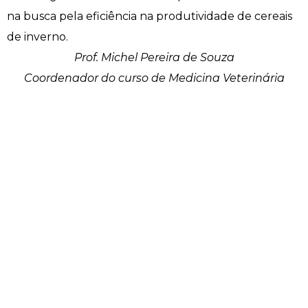
na busca pela eficiência na produtividade de cereais
Psicologia
Segunda Chamada
Publicações Científicas
de inverno.
Prof. Michel Pereira de Souza
Publicidade e Propaganda
Seguro Escolar
Revistas Campo Real
Coordenador do curso de Medicina Veterinária
Sapien
WhatsApp Campo Real
Simulado Preparatório