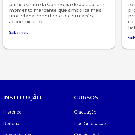
participaram da Cerimônia do Jaleco, um
re
momento marcante que simboliza mais
pr
Psicologia
Segunda Chamada
Publicações Científicas
uma etapa importante da formação
pr
acadêmica. A...
cie
hab
Publicidade e Propaganda
Seguro Escolar
Revistas Campo Real
Saiba mais
Sai
Sapien
WhatsApp Campo Real
Simulado Preparatório
INSTITUIÇÃO
CURSOS
Histórico
Graduação
Reitoria
Pós-Graduação