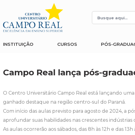
Histórico
Administração
Vestibular de Inverno
2ª Via de Boleto
Avalie a Campo Real
Reitoria
Arquitetura e Urbanismo
Vestibular de Medicina
Atestado de Matrícula
Bolsas e Incentivos
INSTITUIÇÃO
CURSOS
PÓS-GRADUA
Infraestrutura
Biomedicina
Atividades Complementares e Sociais
CPA
Editais
Ciências Contábeis
Biblioteca
COLAP
Campo Real lança pós-gradua
Publicações Institucionais
Direito
Calendário Acadêmico
Comissão de Ética no Uso de Animais
O Centro Universitário Campo Real está lançando uma 
Enfermagem
Calendário de Provas
Comitê de Ética em Pesquisa
ganhado destaque na região centro-sul do Paraná.
Com início das aulas previsto para agosto de 2024, a p
Engenharia Agronômica
Carteirinha de Estudante
Diploma Digital
aprofundar suas habilidades nas crescentes indústrias 
As aulas ocorrerão aos sábados, das 8h às 12h e das 13
Engenharia Civil
Central de Estágios - TCC
Educação em Direitos Humanos