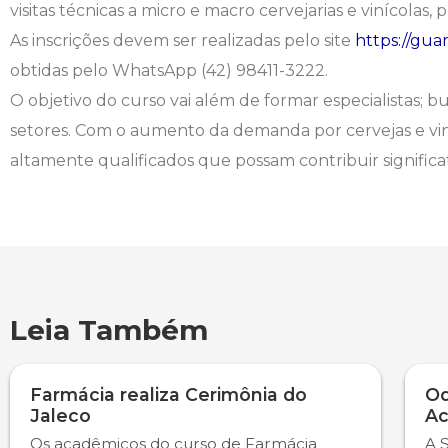
visitas técnicas a micro e macro cervejarias e vinícol
Engenharia de Software
Ensalamento
Editais
As inscrições devem ser realizadas pelo site
https://gua
obtidas pelo WhatsApp (42) 98411-3222.
Engenharia Elétrica
Horário de Aulas
Extensão
O objetivo do curso vai além de formar especialistas; b
setores. Com o aumento da demanda por cervejas e vinh
Engenharia Mecânica
Manual do Acadêmico
Infocampo
altamente qualificados que possam contribuir significa
Farmácia
Manual de Formatura
Intercampo
Fisioterapia
Manual de Trabalhos Acadêmicos
Logos Campo Real
Medicina
Minha Biblioteca
NAPP e NAPC
Leia Também
Medicina Veterinária
Núcleo de Apoio Psicopedagógico
Portal do Egresso
Nutrição
Ouvidoria
Portal do RH
Farmácia realiza Cerimônia do
Od
Jaleco
Ac
Odontologia
Plano de Ensino
Programa de Monitoria
Os acadêmicos do curso de Farmácia
A 