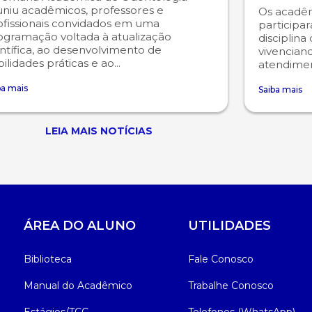
uniu acadêmicos, professores e
Os acadêm
ofissionais convidados em uma
participa
ogramação voltada à atualização
disciplina
ntífica, ao desenvolvimento de
vivencian
ilidades práticas e ao...
atendiment
ba mais
Saiba mais
LEIA MAIS NOTÍCIAS
ÁREA DO ALUNO
UTILIDADES
Biblioteca
Fale Conosco
Manual do Acadêmico
Trabalhe Conosco