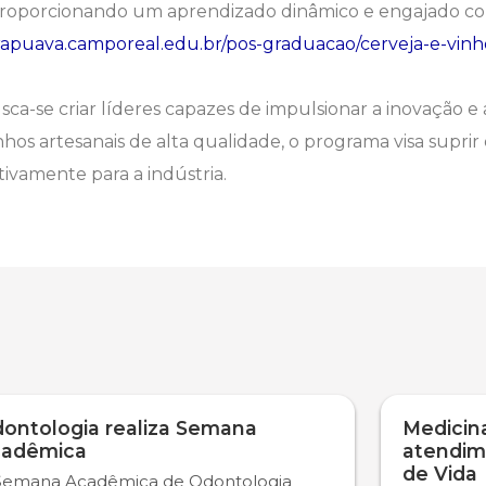
as, proporcionando um aprendizado dinâmico e engajado co
rapuava.camporeal.edu.br/pos-graduacao/cerveja-e-vinh
usca-se criar líderes capazes de impulsionar a inovação e
os artesanais de alta qualidade, o programa visa suprir
tivamente para a indústria.
ontologia realiza Semana
Medicina
adêmica
atendim
de Vida
Semana Acadêmica de Odontologia