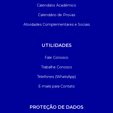
Calendário Acadêmico
Psicologia
Segunda Chamada
Publicações Científicas
Calendário de Provas
Publicidade e Propaganda
Seguro Escolar
Revistas Campo Real
Atividades Complementares e Sociais
Sapien
WhatsApp Campo Real
UTILIDADES
Simulado Preparatório
Fale Conosco
Trabalhe Conosco
Telefones (WhatsApp)
E-mails para Contato
PROTEÇÃO DE DADOS